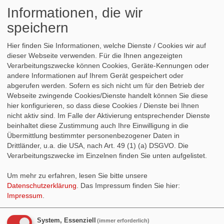
und dann auf den Weg bringen wollen. „Die Kommission hatte die
Informationen, die wir
Aufgabe, Vorschläge zu entwickeln, wie insbesondere Menschen mit
kleinen und mittleren Einkommen ihren Lebensstandard im Alter sichern…
speichern
Dagmar Schmidt zu den Empfehlungen der Rentenkommission
weiterlesen
Hier finden Sie Informationen, welche Dienste / Cookies wir auf
dieser Webseite verwenden. Für die Ihnen angezeigten
20.06.2026 12:14
Verarbeitungszwecke können Cookies, Geräte-Kennungen oder
Gabriela Heinrich zum Weltflüchtlingstag
andere Informationen auf Ihrem Gerät gespeichert oder
117 Millionen Menschen auf der Flucht Gabriela Heinrich,
abgerufen werden. Sofern es sich nicht um für den Betrieb der
menschenrechtspolitische Sprecherin: Am 20. Juni, dem
Webseite zwingende Cookies/Dienste handelt können Sie diese
Weltflüchtlingstag der Vereinten Nationen, wird daran erinnert, dass
Millionen Menschen gezwungenermaßen ihre Heimat verlassen mussten.
hier konfigurieren, so dass diese Cookies / Dienste bei Ihnen
Hinter den Zahlen stehen persönliche Geschichten und individuelle
nicht aktiv sind. Im Falle der Aktivierung entsprechender Dienste
Schicksale. „Aktuell sind weltweit über 117 Millionen Menschen auf der
beinhaltet diese Zustimmung auch Ihre Einwilligung in die
Flucht, darunter viele Kinder, oftmals ohne die Begleitung… Gabriela
Übermittlung bestimmter personenbezogener Daten in
Heinrich zum Weltflüchtlingstag weiterlesen
Drittländer, u.a. die USA, nach Art. 49 (1) (a) DSGVO. Die
Verarbeitungszwecke im Einzelnen finden Sie unten aufgelistet.
Ein Service von
websozis.info
Um mehr zu erfahren, lesen Sie bitte unsere
Datenschutzerklärung
. Das Impressum finden Sie hier:
Counter
Impressum
.
Besucher:
397913
Heute:
511
System, Essenziell
(immer erforderlich)