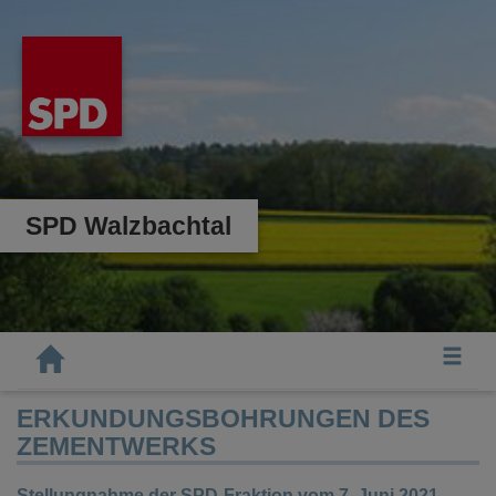
SPD Walzbachtal
Tog
ERKUNDUNGSBOHRUNGEN DES
ZEMENTWERKS
Stellungnahme der SPD-Fraktion vom 7. Juni 2021