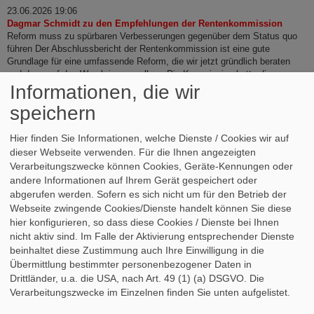
23.06.2026 19:06
Dagmar Schmidt zu den Empfehlungen der Rentenkommission
Reform muss zu spürbaren Verbesserungen gegenüber dem Status quo
führen Der Abschlussbericht der Rentenkommission ist eine gute
Grundlage für eine umfassende Reform, die wir jetzt gründlich beraten
und dann auf den Weg bringen wollen. „Die Kommission hatte die
Informationen, die wir
Aufgabe, Vorschläge zu entwickeln, wie insbesondere Menschen mit
kleinen und mittleren Einkommen ihren Lebensstandard im Alter sichern…
speichern
Dagmar Schmidt zu den Empfehlungen der Rentenkommission
weiterlesen
Hier finden Sie Informationen, welche Dienste / Cookies wir auf
dieser Webseite verwenden. Für die Ihnen angezeigten
20.06.2026 12:14
Verarbeitungszwecke können Cookies, Geräte-Kennungen oder
Gabriela Heinrich zum Weltflüchtlingstag
andere Informationen auf Ihrem Gerät gespeichert oder
117 Millionen Menschen auf der Flucht Gabriela Heinrich,
abgerufen werden. Sofern es sich nicht um für den Betrieb der
menschenrechtspolitische Sprecherin: Am 20. Juni, dem
Webseite zwingende Cookies/Dienste handelt können Sie diese
Weltflüchtlingstag der Vereinten Nationen, wird daran erinnert, dass
Millionen Menschen gezwungenermaßen ihre Heimat verlassen mussten.
hier konfigurieren, so dass diese Cookies / Dienste bei Ihnen
Hinter den Zahlen stehen persönliche Geschichten und individuelle
nicht aktiv sind. Im Falle der Aktivierung entsprechender Dienste
Schicksale. „Aktuell sind weltweit über 117 Millionen Menschen auf der
beinhaltet diese Zustimmung auch Ihre Einwilligung in die
Flucht, darunter viele Kinder, oftmals ohne die Begleitung… Gabriela
Übermittlung bestimmter personenbezogener Daten in
Heinrich zum Weltflüchtlingstag weiterlesen
Drittländer, u.a. die USA, nach Art. 49 (1) (a) DSGVO. Die
Verarbeitungszwecke im Einzelnen finden Sie unten aufgelistet.
Ein Service von
websozis.info